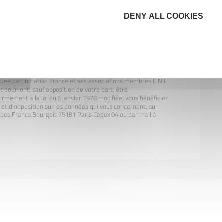
DENY ALL COOKIES
es.
tuée par Initiative France et ses associations membres (CNIL
t pourront, sauf opposition de votre part, être
rmément à la loi du 6 janvier 1978 modifiée, vous bénéficiez
on et d’opposition sur les données qui vous concernent, sur
ue des Francs Bourgois 75181 Paris Cedex 04 ou par mail à