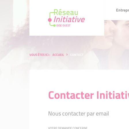
Entreprendre
Entrep
Créer
In’Cube : 
Prêt d'hon
« Devenez
Notre équ
Concours 
Créer
In’Cube : ton futur en mode 
Prêt d'honneur Initiative
« Devenez expert bénévole du
Notre équipe
Concours de pitch 2025
Initiative 
Reprendre
Les Maker
Prêt d'hon
Notre pro
Prix régio
VOUS ÊTES ICI :
ACCUEIL
CONTACT
Reprendre
Les Makers : la communauté 
Prêt d'honneur Agricole
Devenir une entreprise rema
Notre promesse
Prix régional Initiative Rema
entreprene
Devenir u
leur quartier
Développe
Notre terri
Développer
Notre territoire
Mon kit e
Nos parte
Mon kit entrepreneur
Nos partenaires
Contacter Initiat
Nous contacter par email
VOTRE DEMANDE CONCERNE