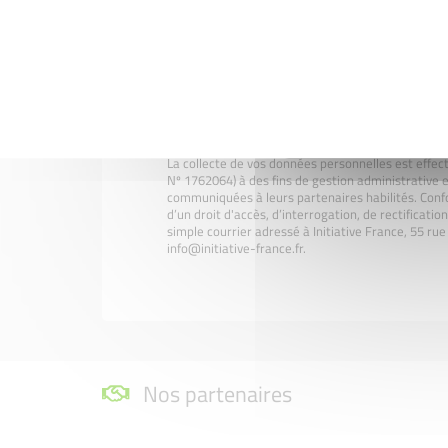
Les champs marqués d'une étoile* sont obligatoir
La collecte de vos données personnelles est effec
Nº 1762064) à des fins de gestion administrative e
communiquées à leurs partenaires habilités. Confo
d’un droit d'accès, d’interrogation, de rectificati
simple courrier adressé à Initiative France, 55 r
info@initiative-france.fr.
Nos partenaires