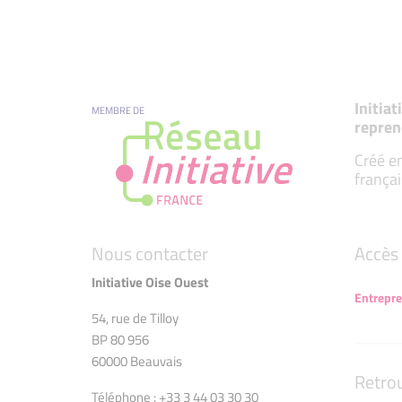
Initia
MEMBRE DE
repren
Créé en
françai
Nous contacter
Accès 
Initiative Oise Ouest
Entrepr
54, rue de Tilloy
BP 80 956
60000 Beauvais
Retro
Téléphone : +33 3 44 03 30 30