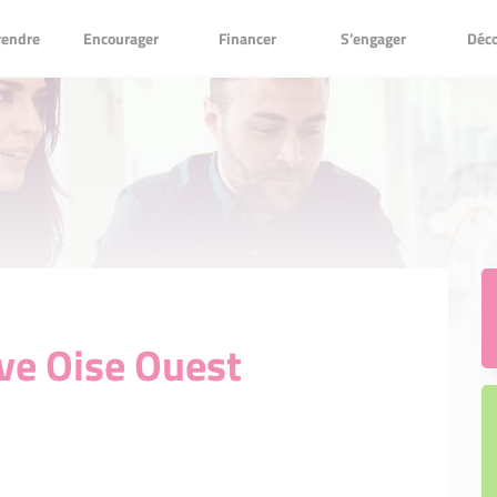
Encourager
Financer
S'engager
Découv
rendre
Encourager
Financer
S'engager
Déco
ton futur en mode entrepreneur
neur Initiative
 expert bénévole du réseau
ipe
de pitch 2025
Mon kit entrepreneur l’application
entrepreneur
 réseau Initiative »
Mon kit entrepreneur l’application
»
s : la communauté des
neur Agricole
messe
nal Initiative Remarquable
Mon kit entrepreneur le podcast
des entrepreneurs qui font bouger
rquable
rquable
Mon kit entrepreneur le podcast
urs qui font bouger leur quartier
ne entreprise remarquable
r
toire
ntrepreneur
naires
ive Oise Ouest