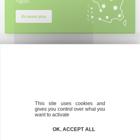
région.
En savoir plus
Nos partenaires
This site uses cookies and
gives you control over what you
MEMBRE DE
want to activate
OK, ACCEPT ALL