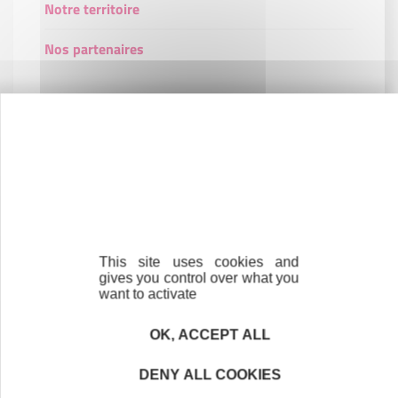
Notre territoire
Nos partenaires
Contactez-nous !
Cliquez ici
Créateurs
This site uses cookies and
Trouvez à qui vous adresser
gives you control over what you
want to activate
Créateurs, repreneurs, vos interlocuteurs en
région.
OK, ACCEPT ALL
DENY ALL COOKIES
En savoir plus